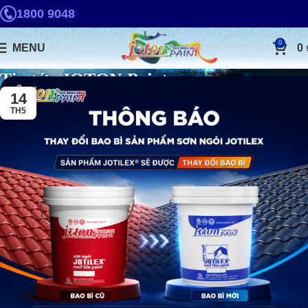
1800 9048
0
MENU
0
Tin tức JOTON Paint
14
TH5