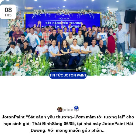
08
TH5
TIN TỨC JOTON PAINT
JotonPaint “Sát cánh yêu thương–Ươm
mầm tới tương lai” cho học sinh giỏi Thái
Bình
0
joton
JotonPaint “Sát cánh yêu thương–Ươm mầm tới tương lai” cho
học sinh giỏi Thái BìnhSáng 06/05, tại nhà máy JotonPaint Hải
Dương. Với mong muốn góp phần...