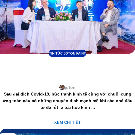
TIN TỨC JOTON PAINT
Tập đoàn L.Q JOTON cùng Hội Doanh
nghiệp Hải Phòng đẩy mạnh hoạt động
giao thương toàn cầu
joton
Sau đại dịch Covid-19, bức tranh kinh tế cùng với chuỗi cung
ứng toàn cầu có những chuyển dịch mạnh mẽ khi các nhà đầu
tư đã rút ra bài học kinh ...
XEM CHI TIẾT