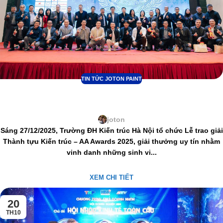
TIN TỨC JOTON PAINT
L.Q JOTON – HÀ NỘI: 06 năm lan tỏa giá trị
cùng AA Awards 2025
joton
Sáng 27/12/2025, Trường ĐH Kiến trúc Hà Nội tổ chức Lễ trao giải
Thành tựu Kiến trúc – AA Awards 2025, giải thưởng uy tín nhằm
vinh danh những sinh vi...
XEM CHI TIẾT
20
TH10