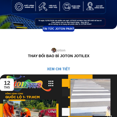
TIN TỨC JOTON PAINT
THÔNG BÁO THAY ĐỔI BAO BÌ SẢN
PHẨM SƠN NGÓI JOTILEX
joton
THAY ĐỔI BAO BÌ JOTON JOTILEX
XEM CHI TIẾT
12
TH5