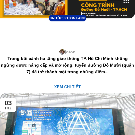
TIN TỨC JOTON PAINT
JOTON PAINT và hành trình làm đẹp tuyến
đường Đỗ Mười – Bước đột phá cho hạ
tầng Nam Sài Gòn
joton
Trong bối cảnh hạ tầng giao thông TP. Hồ Chí Minh không
ngừng được nâng cấp và mở rộng, tuyến đường Đỗ Mười (quận
7) đã trở thành một trong những điểm...
XEM CHI TIẾT
03
TH2