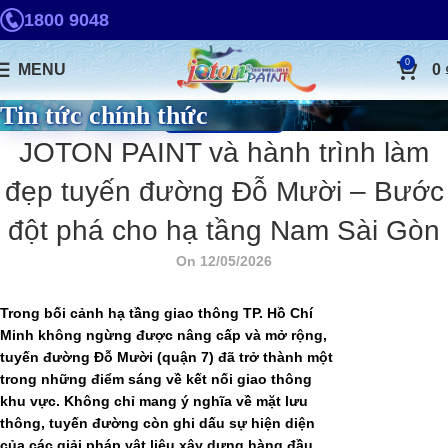
1800 9048
0
MENU
0
Tin tức chính thức
TIN TỨC JOTON PAINT
JOTON PAINT và hành trình làm
đẹp tuyến đường Đỗ Mười – Bước
đột phá cho hạ tầng Nam Sài Gòn
On 12/05/2026
Trong bối cảnh hạ tầng giao thông TP. Hồ Chí
Minh không ngừng được nâng cấp và mở rộng,
tuyến
đường Đỗ Mười
(quận 7) đã trở thành một
trong những điểm sáng về kết nối giao thông
khu vực. Không chỉ mang ý nghĩa về mặt lưu
thông, tuyến đường còn ghi dấu sự hiện diện
của các giải pháp vật liệu xây dựng hàng đầu,