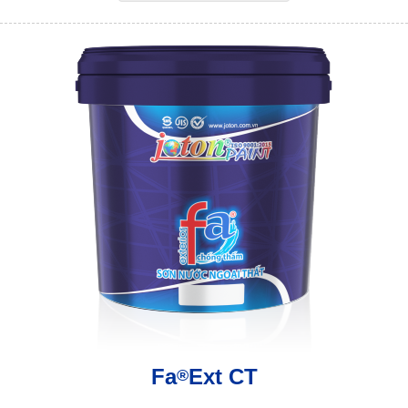
Fa
Ext CT
®