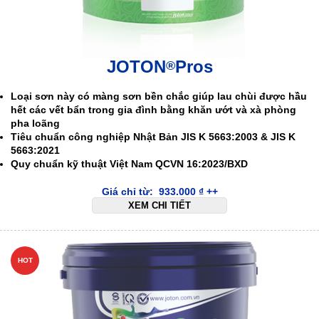
JOTON
Pros
®
Loại sơn này có màng sơn bền chắc giúp lau chùi được hầu
hết các vết bẩn trong gia đình bằng khăn ướt và xà phòng
pha loãng
Tiêu chuẩn công nghiệp Nhật Bản JIS K 5663:2003 & JIS K
5663:2021
Quy chuẩn kỹ thuật Việt Nam QCVN 16:2023/BXD
Giá chỉ từ:
933.000
₫
++
XEM CHI TIẾT
HOT