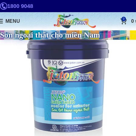
1800 9048
0
MENU
0
Sơn ngoại thất cho miền Nam