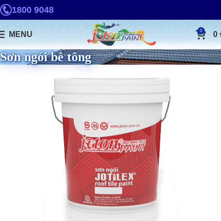
1800 9048
0
MENU
0
Sơn ngói bê tông