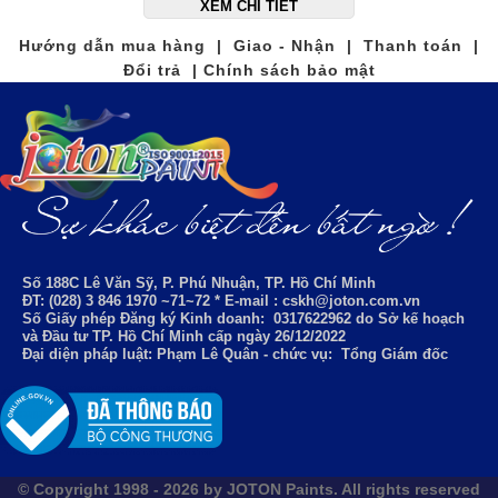
XEM CHI TIẾT
Hướng dẫn mua hàng | Giao - Nhận | Thanh toán |
Đổi trả | Chính sách bảo mật
Số 188C Lê Văn Sỹ, P. Phú Nhuận, TP. Hồ Chí Minh
ĐT: (028) 3 846 1970 ~71~72 * E-mail : cskh@joton.com.vn
Số Giấy phép Đăng ký Kinh doanh:
0317622962
do Sở kế hoạch
và Đầu tư TP. Hồ Chí Minh cấp ngày 26/12/2022
Đại diện pháp luật: Phạm Lê Quân - chức vụ: Tổng Giám đốc
© Copyright 1998 - 2026 by JOTON Paints. All rights reserved