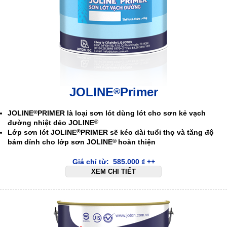
JOLINE
Primer
®
JOLINE
PRIMER
là loại sơn lót dùng lót cho sơn kẻ vạch
®
đường nhiệt dẻo
JOLINE
®
Lớp sơn lót
JOLINE
PRIMER
sẽ kéo dài tuổi thọ và tăng độ
®
bám dính cho lớp sơn
JOLINE
hoàn thiện
®
Giá chỉ từ:
585.000
₫
++
XEM CHI TIẾT