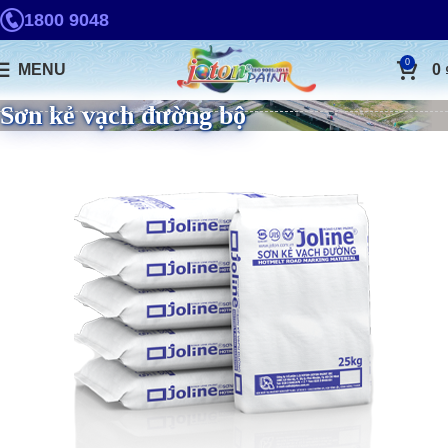
1800 9048
0
MENU
0
Sơn kẻ vạch đường bộ