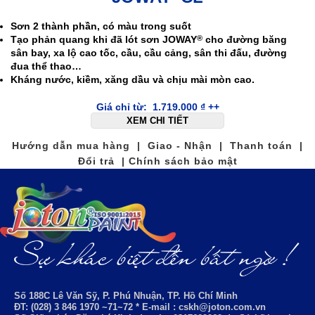
Sơn 2 thành phần, có màu trong suốt
Tạo phản quang khi đã lót sơn
JOWAY
cho đường băng
®
sân bay, xa lộ cao tốc, cầu, cầu cảng, sân thi đấu, đường
đua thể thao…
Kháng nước, kiềm, xăng dầu và chịu mài mòn cao.
Giá chỉ từ:
1.719.000
₫
++
XEM CHI TIẾT
Hướng dẫn mua hàng | Giao - Nhận | Thanh toán |
Đổi trả | Chính sách bảo mật
Số 188C Lê Văn Sỹ, P. Phú Nhuận, TP. Hồ Chí Minh
ĐT: (028) 3 846 1970 ~71~72 * E-mail : cskh@joton.com.vn