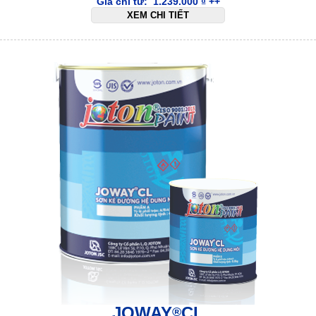
Giá chỉ từ:
1.239.000
₫
++
XEM CHI TIẾT
JOWAY
CL
®