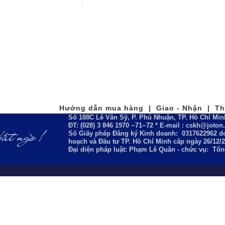
Hướng dẫn mua hàng | Giao - Nhận | Tha
Số 188C Lê Văn Sỹ, P. Phú Nhuận, TP. Hồ Chí Min
ĐT: (028) 3 846 1970 ~71~72 * E-mail : cskh@joto
Số Giấy phép Đăng ký Kinh doanh:
0317622962
do
hoạch và Đầu tư TP. Hồ Chí Minh cấp ngày 26/12/
Đại diện pháp luật: Phạm Lê Quân - chức vụ: Tổ