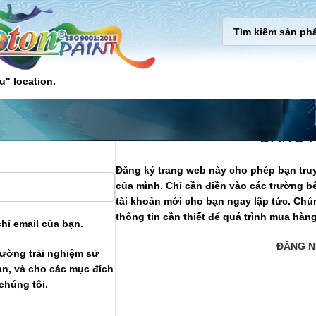
u" location.
ĐĂNG 
Đăng ký trang web này cho phép bạn truy
của mình. Chỉ cần điền vào các trường bê
tài khoản mới cho bạn ngay lập tức. Chú
thông tin cần thiết để quá trình mua hà
hỉ email của bạn.
ĐĂNG N
ường trải nghiệm sử
ạn, và cho các mục đích
chúng tôi.