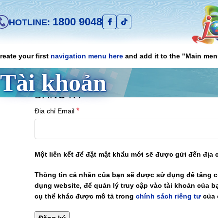
1800 9048
HOTLINE:
reate your first
navigation menu here
and add it to the "Main men
Tài khoản
ĐĂNG KÝ
*
Địa chỉ Email
Một liên kết để đặt mật khẩu mới sẽ được gửi đến địa c
Thông tin cá nhân của bạn sẽ được sử dụng để tăng c
dụng website, để quản lý truy cập vào tài khoản của b
cụ thể khác được mô tả trong
chính sách riêng tư
của 