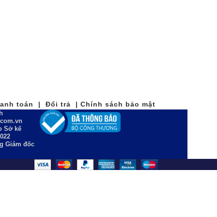
nh toán | Đổi trả | Chính sách bảo mật
h
n.com.vn
 Sở kế
2022
ng Giám đốc