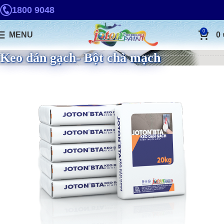
1800 9048
0
MENU
0
Keo dán gạch- Bột chà mạch