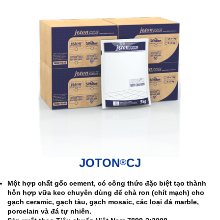
JOTON
CJ
®
Một hợp chất gốc cement, có công thức đặc biệt tạo thành
hỗn hợp vữa keo chuyên dùng để chà ron (chít mạch) cho
gạch ceramic, gạch tàu, gạch mosaic, các loại đá marble,
porcelain và đá tự nhiên.