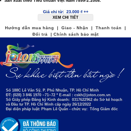
Sản xuất theo Tiêu chuẩn Việt Nam 7899-2:2008.
Giá chỉ từ:
23.000
₫
++
XEM CHI TIẾT
Hướng dẫn mua hàng | Giao - Nhận | Thanh toán |
Đổi trả | Chính sách bảo mật
Số 188C Lê Văn Sỹ, P. Phú Nhuận, TP. Hồ Chí Minh
ĐT: (028) 3 846 1970 ~71~72 * E-mail : cskh@joton.com.vn
Số Giấy phép Đăng ký Kinh doanh:
0317622962
do Sở kế hoạch
và Đầu tư TP. Hồ Chí Minh cấp ngày 26/12/2022
Đại diện pháp luật: Phạm Lê Quân - chức vụ: Tổng Giám đốc