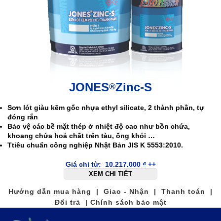
JONES
Zinc-S
®
Sơn lót giàu kẽm gốc nhựa ethyl silicate, 2 thành phần, tự
đóng rắn
Bảo vệ các bề mặt thép ở nhiệt độ cao như bồn chứa,
khoang chứa hoá chất trên tàu, ống khói …
T
tiêu chuẩn công nghiệp Nhật Bản JIS K 5553:2010.
Giá chỉ từ:
10.217.000
₫
++
XEM CHI TIẾT
Hướng dẫn mua hàng | Giao - Nhận | Thanh toán |
Đổi trả | Chính sách bảo mật