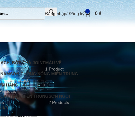
0
0
₫
Đăng nhập/ Đăng ký
ẠCH, BỘT CHÀ JOINT
MÀU VẼ
1 Product
 NAM
SƠN CHỐNG NÓNG MIỀN TRUNG
1 Product
ƠN HÀNG HẢI
Products
OẠI THẤT MIỀN TRUNG
SƠN NGÓI
ts
2 Products
ĐIỆN