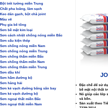
Bột trét tường miền Trung
Chất pha loãng, làm sạch
Keo dán gạch, bột chà joint
Màu vẽ
Phụ gia bê tông
Sơn bề mặt kim loại
Sơn cách nhiệt chống nóng miền Bắc
Sơn cấu kiện thép
Sơn chống nóng miền Nam
Sơn chống nóng miền Trung
Sơn chống thấm miền Bắc
Sơn chống thấm miền Nam
Sơn chống thấm miền Trung
Sơn dầu khí
JO
Sơn hầm đường bộ
Sơn hàng hải
Đặc chế để sử d
Sơn kẻ vạch đường băng sân bay
bề mặt nội thất t
Sơn kẻ vạch đường bộ
Nó giúp các lớp 
và bền.
Sơn ngoại thất miền Bắc
Sản xuất theo T
Sơn ngoại thất miền Nam
7239:2014.