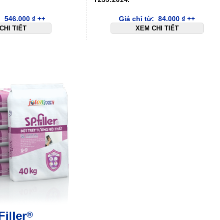
ừ:
546.000
₫
++
Giá chỉ từ:
84.000
₫
++
CHI TIẾT
XEM CHI TIẾT
Filler
®