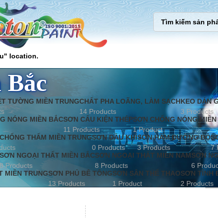
u" location.
n Bắc
ÉT TƯỜNG MIỀN TRUNG
CHẤT PHA LOÃNG, LÀM SẠCH
KEO DÁN G
ts
14 Products
3 Products
G NÓNG MIỀN BẮC
SƠN CẤU KIỆN THÉP
SƠN CHỐNG NÓNG MIỀN
11 Products
1 Product
CHỐNG THẤM MIỀN TRUNG
SƠN DẦU KHÍ
SƠN HẦM ĐƯỜNG BỘ
S
ducts
0 Products
3 Products
7 
SƠN NGOẠI THẤT MIỀN BẮC
SƠN NGOẠI THẤT MIỀN NAM
SƠN NG
8 Products
8 Products
6 Produc
T MIỀN TRUNG
SƠN PHỦ BÊ TÔNG
SƠN SÂN THỂ THAO
SƠN TĨNH 
13 Products
1 Product
2 Products