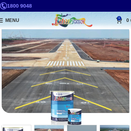
1800 9048
0
MENU
0