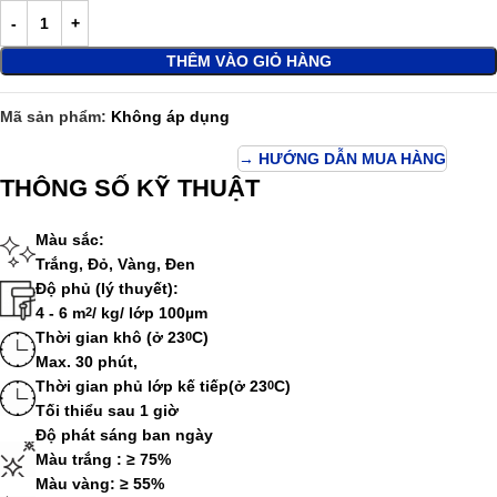
THÊM VÀO GIỎ HÀNG
Mã sản phẩm:
Không áp dụng
→ HƯỚNG DẪN MUA HÀNG
THÔNG SỐ KỸ THUẬT
Màu sắc:
Trắng, Đỏ, Vàng, Đen
Độ phủ (lý thuyết):
4 - 6 m
/ kg/ lớp 100µm
2
Thời gian khô (ở 23
C)
0
Max. 30 phút,
Thời gian phủ lớp kế tiếp(ở 23
C)
0
Tối thiểu sau 1 giờ
Độ phát sáng ban ngày
Màu trắng : ≥ 75%
Màu vàng: ≥ 55%