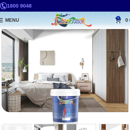
1800 9048
0
MENU
0