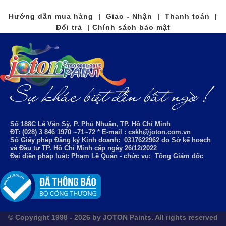
Hướng dẫn mua hàng | Giao - Nhận | Thanh toán |
Đổi trả | Chính sách bảo mật
Số 188C Lê Văn Sỹ, P. Phú Nhuận, TP. Hồ Chí Minh
ĐT: (028) 3 846 1970 ~71~72 * E-mail : cskh@joton.com.vn
Số Giấy phép Đăng ký Kinh doanh:
0317622962
do Sở kế hoạch
và Đầu tư TP. Hồ Chí Minh cấp ngày 26/12/2022
Đại diện pháp luật: Phạm Lê Quân - chức vụ: Tổng Giám đốc
© Copyright 1998 - 2026 by JOTON Paints. All rights reserved