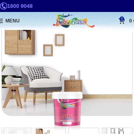
1800 9048
0
MENU
0