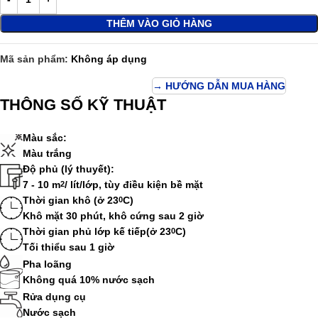
THÊM VÀO GIỎ HÀNG
Mã sản phẩm:
Không áp dụng
→ HƯỚNG DẪN MUA HÀNG
THÔNG SỐ KỸ THUẬT
Màu sắc:
Màu trắng
Độ phủ (lý thuyết):
7 - 10 m
/ lít/lớp, tùy điều kiện bề mặt
2
Thời gian khô (ở 23
C)
0
Khô mặt 30 phút, khô cứng sau 2 giờ
Thời gian phủ lớp kế tiếp(ở 23
C)
0
Tối thiểu sau 1 giờ
Pha loãng
Không quá 10% nước sạch
Rửa dụng cụ
Nước sạch