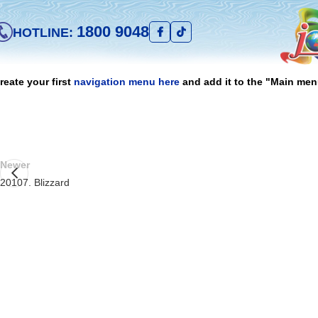
1800 9048
HOTLINE:
reate your first
navigation menu here
and add it to the "Main men
Newer
20107. Blizzard