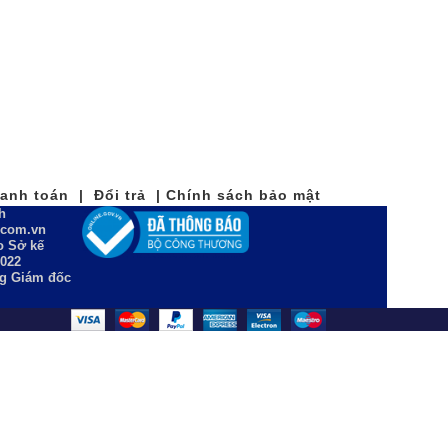
nh toán | Đổi trả | Chính sách bảo mật
h
n.com.vn
 Sở kế
2022
ng Giám đốc