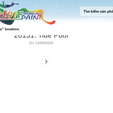
u" location.
20131. Tide Pool
On 13/06/2025