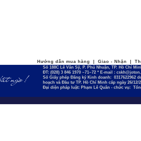
Hướng dẫn mua hàng | Giao - Nhận | Tha
Số 188C Lê Văn Sỹ, P. Phú Nhuận, TP. Hồ Chí Min
ĐT: (028) 3 846 1970 ~71~72 * E-mail : cskh@joto
Số Giấy phép Đăng ký Kinh doanh:
0317622962
do
hoạch và Đầu tư TP. Hồ Chí Minh cấp ngày 26/12/
Đại diện pháp luật: Phạm Lê Quân - chức vụ: Tổ