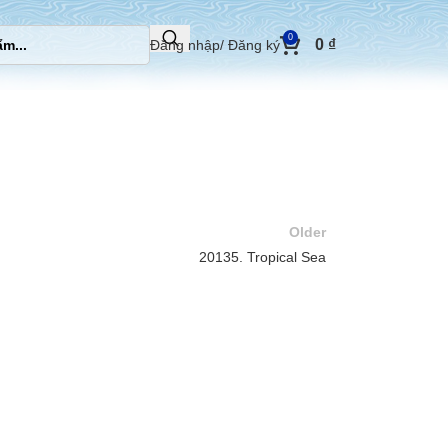
0
0
₫
Đăng nhập/ Đăng ký
Older
20135. Tropical Sea