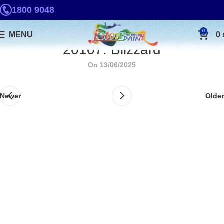
1800 9048
0
MENU
0
20107. Blizzard
On 13/06/2025
Newer
Older