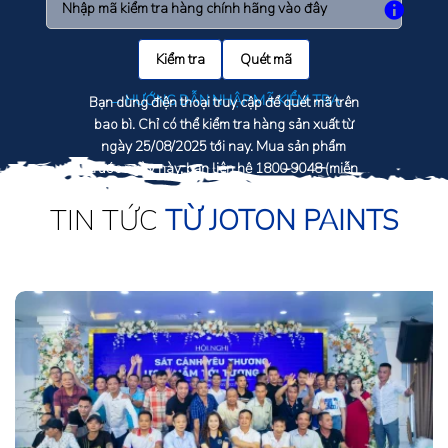
Kiểm tra
Quét mã
→ HƯỚNG DẪN NHẬP MÃ KIỂM TRA
Bạn dùng điện thoại truy cập để quét mã trên
bao bì. Chỉ có thể kiểm tra hàng sản xuất từ
ngày 25/08/2025 tới nay. Mua sản phẩm
trước ngày này, bạn liên hệ
1800 9048
(miễn
phí) để kiểm tra
TIN TỨC
TỪ JOTON PAINTS