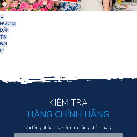
→
HƯỚNG
DẪN
TÌM
ĐẠI
LÝ
KIỂM TRA
HÀNG CHÍNH HÃNG
Vui lòng nhập mã kiểm tra hàng chính hãng