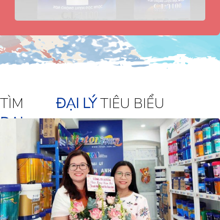
TÌM
ĐẠI LÝ
TIÊU BIỂU
ĐẠI
LÝ
GẦN
BẠN