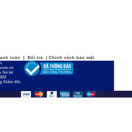
nh toán | Đổi trả | Chính sách bảo mật
h
n.com.vn
 Sở kế
2022
ng Giám đốc