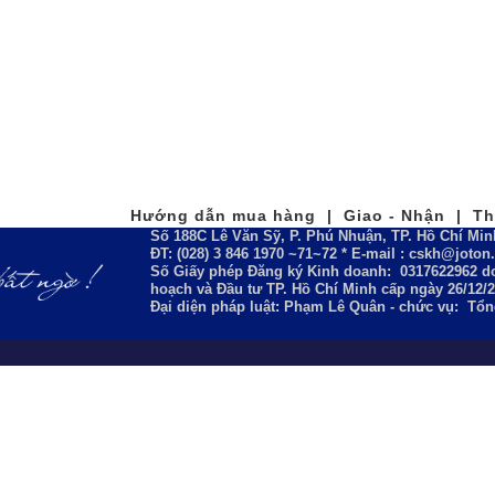
Hướng dẫn mua hàng | Giao - Nhận | Tha
Số 188C Lê Văn Sỹ, P. Phú Nhuận, TP. Hồ Chí Min
ĐT: (028) 3 846 1970 ~71~72 * E-mail : cskh@joto
Số Giấy phép Đăng ký Kinh doanh:
0317622962
do
hoạch và Đầu tư TP. Hồ Chí Minh cấp ngày 26/12/
Đại diện pháp luật: Phạm Lê Quân - chức vụ: Tổ