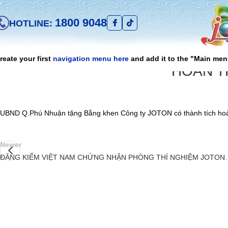
1800 9048
HOTLINE:
reate your first
navigation menu here
and add it to the "Main men
HOÀN T
UBND Q.Phú Nhuận tặng Bằng khen Công ty JOTON có thành tích hoà
Newer
ĐĂNG KIỂM VIỆT NAM CHỨNG NHẬN PHÒNG THÍ NGHIỆM JOTON