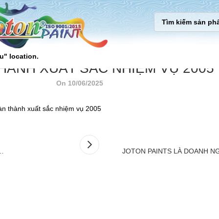
u" location.
HÀNH XUẤT SẮC NHIỆM VỤ 2005
On 10/06/2025
n thành xuất sắc nhiệm vụ 2005
…
JOTON PAINTS LÀ DOANH NG