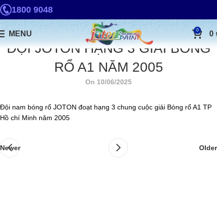
1800 9048
0
MENU
0
ĐỘI JOTON HẠNG 3 GIẢI BÓNG
RỔ A1 NĂM 2005
On 10/06/2025
Đội nam bóng rổ JOTON đoạt hạng 3 chung cuộc giải Bóng rổ A1 TP
Hồ chí Minh năm 2005
Newer
Older