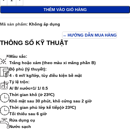
THÊM VÀO GIỎ HÀNG
Mã sản phẩm:
Không áp dụng
→ HƯỚNG DẪN MUA HÀNG
THÔNG SỐ KỸ THUẬT
Màu sắc:
Trắng hoặc xám (theo màu xi măng phần B)
Độ phủ (lý thuyết):
4 - 6 m
/ kg/lớp, tùy điều kiện bề mặt
2
Tỷ lệ trộn:
A/ B/ nước=1/ 1/ 0.5
Thời gian khô (ở 23
C)
0
Khô mặt sau 30 phút, khô cứng sau 2 giờ
Thời gian phủ lớp kế tiếp(ở 23
C)
0
Tối thiểu sau 6 giờ
Rửa dụng cụ
Nước sạch