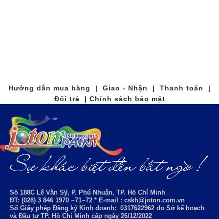
Hướng dẫn mua hàng | Giao - Nhận | Thanh toán |
Đổi trả | Chính sách bảo mật
Số 188C Lê Văn Sỹ, P. Phú Nhuận, TP. Hồ Chí Minh
ĐT: (028) 3 846 1970 ~71~72 * E-mail : cskh@joton.com.vn
Số Giấy phép Đăng ký Kinh doanh:
0317622962
do Sở kế hoạch
và Đầu tư TP. Hồ Chí Minh cấp ngày 26/12/2022