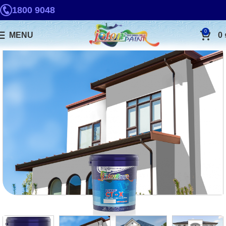
1800 9048
0
MENU
0