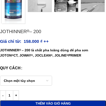
JOTHINNER
– 200
®
Giá chỉ từ:
158.000
₫
++
JOTHINNER
– 200
là chất pha loãng dùng để pha sơn
®
JOTON
CT, JOWAY
, JOCLEAN
, JOLINE
PRIMER
®
®
®
®
QUY CÁCH
THÊM VÀO GIỎ HÀNG