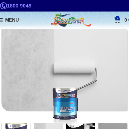
1800 9048
0
MENU
0