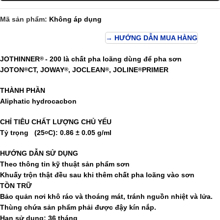
Mã sản phẩm:
Không áp dụng
→ HƯỚNG DẪN MUA HÀNG
JOTHINNER
- 200
là chất pha loãng dùng để pha sơn
®
JOTON
CT, JOWAY
, JOCLEAN
, JOLINE
PRIMER
®
®
®
®
THÀNH PHẦN
Aliphatic hydrocacbon
CHỈ TIÊU CHẤT LƯỢNG CHỦ YẾU
Tỷ trọng (25
C): 0.86 ± 0.05 g/ml
o
HƯỚNG DẪN SỬ DỤNG
Theo thông tin kỹ thuật sản phẩm sơn
Khuấy trộn thật đều sau khi thêm chất pha loãng vào sơn
TỒN TRỮ
Bảo quản nơi khô ráo và thoáng mát, tránh nguồn nhiệt và lửa.
Thùng chứa sản phẩm phải được đậy kín nắp.
Hạn sử dụng:
36 tháng