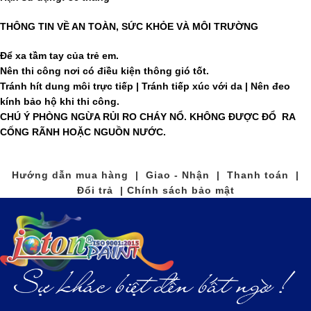
THÔNG TIN VỀ AN TOÀN, SỨC KHỎE VÀ MÔI TRƯỜNG
Để xa tầm tay của trẻ em.
Nên thi công nơi có điều kiện thông gió tốt.
Tránh hít dung môi trực tiếp | Tránh tiếp xúc với da | Nên đeo
kính bảo hộ khi thi công.
CHÚ Ý PHÒNG NGỪA RỦI RO CHÁY NỔ. KHÔNG ĐƯỢC ĐỔ RA
CỐNG RÃNH HOẶC NGUỒN NƯỚC.
Hướng dẫn mua hàng | Giao - Nhận | Thanh toán |
Đổi trả | Chính sách bảo mật