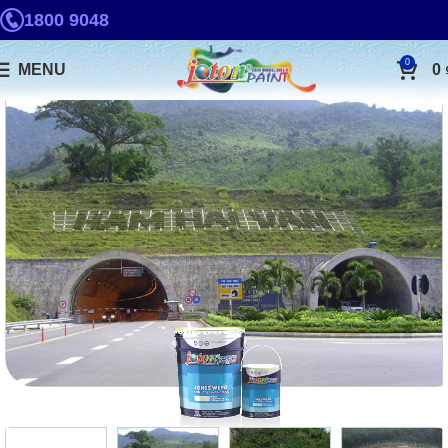
1800 9048
0
MENU
0