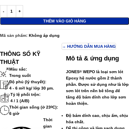
THÊM VÀO GIỎ HÀNG
Mã sản phẩm:
Không áp dụng
→ HƯỚNG DẪN MUA HÀNG
THÔNG SỐ KỸ
Mô tả & ứng dụng
THUẬT
Màu sắc:
JONES
WEPO
là loại sơn lót
®
Trong suốt
Epoxy hệ nước gồm 2 thành
Độ phủ (lý thuyết):
phần. Được sử dụng như là lớp
4 - 6 m
/ kg/ lớp 30 µm.
2
sơn lót trên nền bê tông để
Tỷ lệ phối trộn:
tăng độ bám dính cho lớp sơn
4 / 1 (A/B)
hoàn thiện.
Thời gian sống (ở 23
C):
0
6 giờ
Độ bám dính cao, chịu ẩm, chịu
Thời
hóa chất.
gian
Dễ thi công và làm sạch dụng