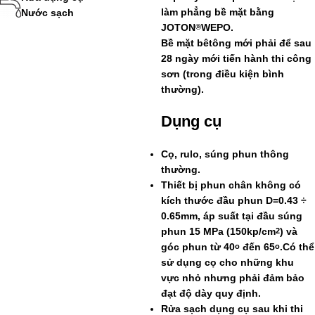
làm phẳng bề mặt bằng
Nước sạch
JOTON
WEPO
.
®
Bề mặt bêtông mới phải để sau
28 ngày mới tiến hành thi công
sơn (trong điều kiện bình
thường).
Dụng cụ
Cọ, rulo, súng phun thông
thường.
Thiết bị phun chân không có
kích thước đầu phun D=0.43 ÷
0.65mm, áp suất tại đầu súng
phun 15 MPa (150kp/cm
) và
2
góc phun từ 40
đến 65
.Có thể
o
o
sử dụng cọ cho những khu
vực nhỏ nhưng phải đảm bảo
đạt độ dày quy định.
Rửa sạch dụng cụ sau khi thi