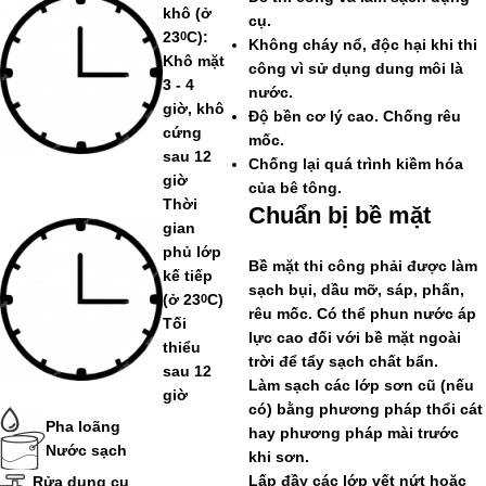
khô
(ở
cụ.
23
C):
0
Không cháy nổ, độc hại khi thi
Khô mặt
công vì sử dụng dung môi là
3 - 4
nước.
giờ, khô
Độ bền cơ lý cao. Chống rêu
cứng
mốc.
sau 12
Chống lại quá trình kiềm hóa
giờ
của bê tông.
Thời
Chuẩn bị bề mặt
gian
phủ lớp
Bề mặt thi công phải được làm
kế tiếp
sạch bụi, dầu mỡ, sáp, phấn,
(ở 23
C)
0
rêu mốc. Có thể phun nước áp
Tối
lực cao đối với bề mặt ngoài
thiểu
trời để tẩy sạch chất bẩn.
sau 12
Làm sạch các lớp sơn cũ (nếu
giờ
có) bằng phương pháp thổi cát
Pha loãng
hay phương pháp mài trước
Nước sạch
khi sơn.
Lấp đầy các lớp vết nứt hoặc
Rửa dụng cụ