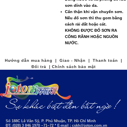
sơn dính vào da.
Cẩn thận khi vận chuyển sơn.
Nếu đổ sơn thì thu gom bằng
cách rải đất hoặc cát.
KHÔNG ĐƯỢC ĐỔ SƠN RA
CỐNG RÃNH HOẶC NGUỒN
NƯỚC.
Hướng dẫn mua hàng | Giao - Nhận | Thanh toán |
Đổi trả | Chính sách bảo mật
Số 188C Lê Văn Sỹ, P. Phú Nhuận, TP. Hồ Chí Minh
ĐT: (028) 3 846 1970 ~71~72 * E-mail : cskh@joton.com.vn