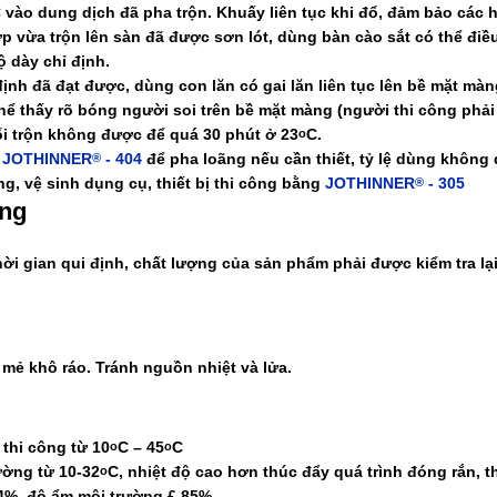
 vào dung dịch đã pha trộn. Khuấy liên tục khi đổ, đảm bảo các 
 vừa trộn lên sàn đã được sơn lót, dùng bàn cào sắt có thể điều
ộ dày chỉ định.
định đã đạt được, dùng con lăn có gai lăn liên tục lên bề mặt mà
thể thấy rõ bóng người soi trên bề mặt màng (người thi công phải đ
i trộn không được để
quá 30 phút ở 23
C
.
o
g
JOTHINNER
- 404
để pha loãng nếu cần thiết, tỷ lệ dùng
không 
®
ng, vệ sinh dụng cụ, thiết bị thi công bằng
JOTHINNER
- 305
®
ụng
hời gian qui định, chất lượng của sản phẩm phải được kiểm tra lạ
 mẻ khô ráo. Tránh nguồn nhiệt và lửa.
 thi công từ 10
C – 45
C
o
o
ường từ 10-32
C, nhiệt độ cao hơn thúc đẩy quá trình đóng rắn, th
o
4%, độ ẩm môi trường £ 85%