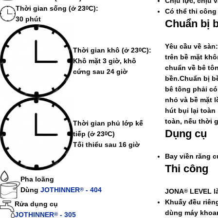
Chịu lực, chịu 
Thời gian sống (ở 23
C):
0
Có thể thi công
30 phút
Chuẩn bị 
Yêu cầu về sàn:
Thời gian khô
(ở 23
C):
0
trên bề mặt kh
Khô mặt 3 giờ, khô
chuẩn về bê tôn
cứng sau 24 giờ
bền.
Chuẩn bị b
bê tông phải có
nhỏ và bề mặt l
hút bụi lại toà
toàn, nếu thời 
Thời gian phủ lớp kế
Dụng cụ
tiếp (ở 23
C)
0
Tối thiểu sau 16 giờ
Bay viền răng c
Thi công
Pha loãng
Dùng
JOTHINNER
- 404
®
JONA
LEVEL
l
®
Khuấy đều riêng
Rửa dụng cụ
dùng máy khoan 
JOTHINNER
- 305
®