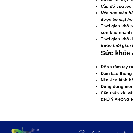
Cần đổ vữa lên 
Nên sơn mẫu hệ 
được bề mặt ho
Thời gian khô p
sơn khô nhanh
Thời gian khô đ
trước thời gian
Sức khỏe 
Để xa tầm tay tr
Đảm bảo thông t
Nên đeo kính bả
Dùng dung môi 
Cẩn thận khi vậ
CHÚ Ý PHÒNG 