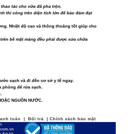
 thao tác cho vữa đã pha trộn.
nh thi công trên diện tích lớn để bảo đảm đạt
ng. Nhiệt độ cao và thông thoáng tốt giúp cho
 trên bề mặt màng đều phải được sửa chữa
ước sạch và đi đến cơ sở y tế ngay.
à phòng để rửa sạch.
.
 HOẶC NGUỒN NƯỚC.
nh toán | Đổi trả | Chính sách bảo mật
h
n.com.vn
 Sở kế