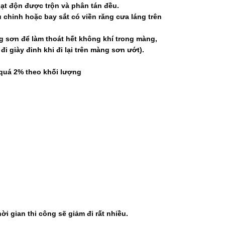
hạt độn được trộn và phân tán đều.
 chỉnh hoặc bay sắt có viền răng cưa láng trên
ng sơn để làm thoát hết không khí trong màng,
i giày đinh khi đi lại trên màng sơn ướt).
quá 2%
theo khối lượng
i
ời gian thi công sẽ giảm đi rất nhiều.