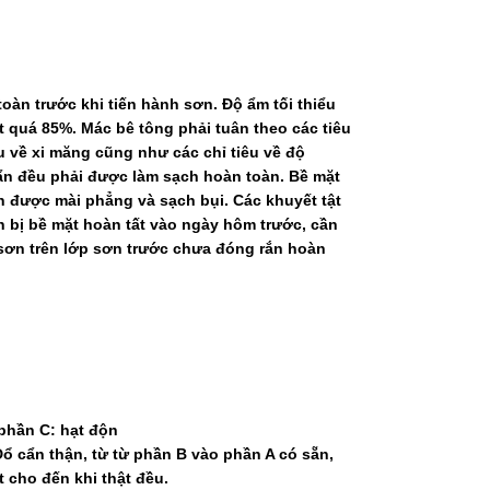
oàn trước khi tiến hành sơn. Độ ẩm tối thiểu
quá 85%. Mác bê tông phải tuân theo các tiêu
ểu về xi măng cũng như các chỉ tiêu về độ
 bẩn đều phải được làm sạch hoàn toàn. Bề mặt
n được mài phẳng và sạch bụi. Các khuyết tật
n bị bề mặt hoàn tất vào ngày hôm trước, cần
c sơn trên lớp sơn trước chưa đóng rắn hoàn
 phần C: hạt độn
ổ cẩn thận, từ từ phần B vào phần A có sẵn,
 cho đến khi thật đều.