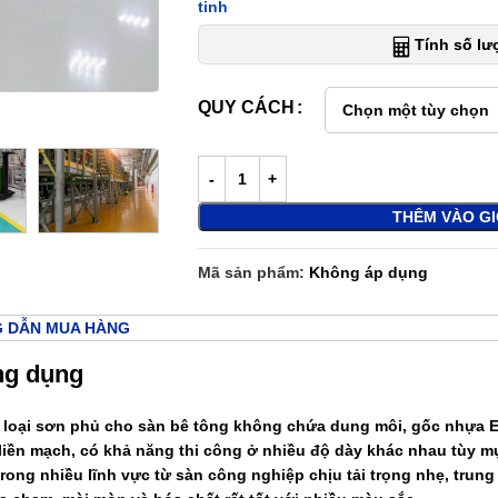
tinh
Tính số l
QUY CÁCH
THÊM VÀO G
Mã sản phẩm:
Không áp dụng
 DẪN MUA HÀNG
ng dụng
 loại sơn phủ cho sàn bê tông không chứa dung môi, gốc nhựa E
liền mạch, có khả năng thi công ở nhiều độ dày khác nhau tùy m
ong nhiều lĩnh vực từ sàn công nghiệp chịu tải trọng nhẹ, trung 