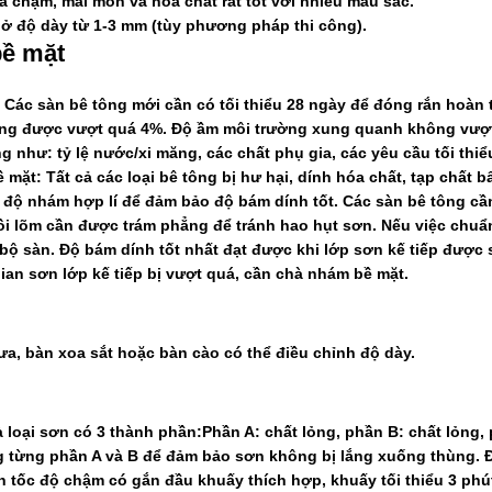
va chạm, mài mòn và hóa chất rất tốt với nhiều màu sắc.
 ở độ dày từ 1-3 mm (tùy phương pháp thi công).
bề mặt
 C
ác sàn bê tông mới cần có tối thiểu 28 ngày để đóng rắn hoàn t
ông được vượt quá 4%. Độ ầm môi trường xung quanh không vượt 
g như: tỷ lệ nước/xi măng, các chất phụ gia, các yêu cầu tối thi
ề mặt:
Tất cả các loại bê tông bị hư hại, dính hóa chất, tạp chất
 độ nhám hợp lí để đảm bảo độ bám dính tốt. Các sàn bê tông cầ
ồi lõm cần được trám phẳng để tránh hao hụt sơn. Nếu việc chuẩ
n bộ sàn. Độ bám dính tốt nhất đạt được khi lớp sơn kế tiếp đượ
gian sơn lớp kế tiếp bị vượt quá, cần chà nhám bề mặt.
ưa, bàn xoa sắt hoặc bàn cào có thể điều chỉnh độ dày.
à loại sơn có 3 thành phần:
Phần A: chất lỏng, phần B: chất lỏng,
 từng phần A và B để đảm bảo sơn không bị lắng xuống thùng. Đ
tốc độ chậm có gắn đầu khuấy thích hợp, khuấy tối thiểu 3 phút