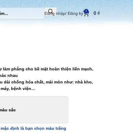
0
0
₫
Đăng nhập/ Đăng ký
ự làm phẳng cho bề mặt hoàn thiện liền mạch,
khác nhau
âu dài chống hóa chất, mài mòn như: nhà kho,
 máy, bệnh viện…
màu sắc
 mặc định là bạn chọn màu trắng