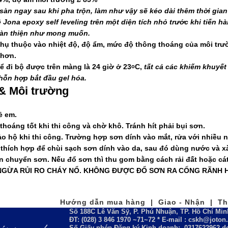
sàn ngay sau khi pha trộn, làm như vậy sẽ kéo dài thêm thời gian
Jona epoxy self leveling trên một diện tích nhỏ trước khi tiến hà
àn thiện như mong muốn.
hụ thuộc vào nhiệt độ, độ ẩm, mức độ thông thoáng của môi trườ
 hơn.
ể đi bộ được trên màng là 24 giờ ở 23
C,
tất cả các khiếm
khuyết
o
 hỗn hợp bắt đầu gel hóa.
& Môi trường
ẻ em.
hoáng tốt khi thi công và chờ khô. Tránh hít phải bụi sơn.
o hộ khi thi công. Trường hợp sơn dính vào mắt, rửa với nhiều n
thích hợp để chùi sạch sơn dính vào da, sau đó dùng nước và x
n chuyển sơn. Nếu đổ sơn thì thu gom bằng cách rải đất hoặc cát
NGỪA RỦI RO CHÁY NỔ. KHÔNG ĐƯỢC ĐỔ SƠN RA CỐNG RÃNH
Hướng dẫn mua hàng | Giao - Nhận | Tha
Số 188C Lê Văn Sỹ, P. Phú Nhuận, TP. Hồ Chí Min
ĐT: (028) 3 846 1970 ~71~72 * E-mail : cskh@joto
Số Giấy phép Đăng ký Kinh doanh:
0317622962
do