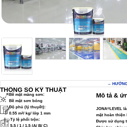
→ HƯỚNG
THÔNG SỐ KỸ THUẬT
Mô tả & ứ
Bề mặt màng sơn:
Bề mặt sơn bóng
Độ phủ (lý thuyết):
JONA
LEVEL
là
®
0.55 m
/ kg/ lớp 1 mm
2
mặt hoàn thiện 
Tỷ lệ phối trộn:
Được sử dụng tr
5.5 / 1 / 1.5 (A/ B/ C)