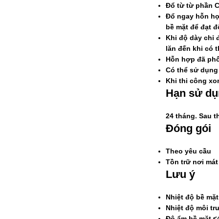
Đổ từ từ phần C
Đổ ngay hỗn hợp
bề mặt để đạt đ
Khi độ dày chỉ 
lăn đến khi có 
Hỗn hợp đã phố
Có thể sử dụn
Khi thi công xo
Hạn sử d
24 tháng. Sau t
Đóng gói
Theo yêu cầu
Tồn trữ nơi mát
Lưu ý
Nhiệt độ bề mặt
Nhiệt độ môi tr
Độ ẩm bề mặt ≤