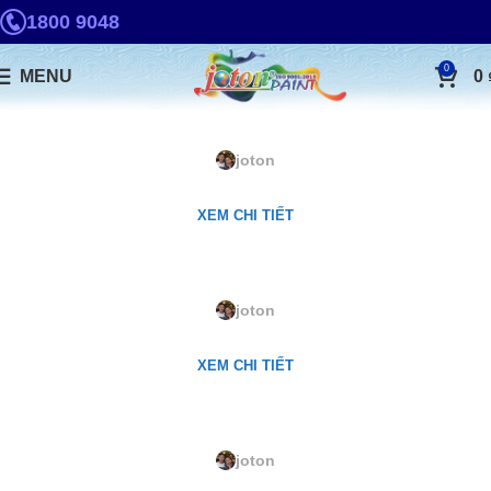
1800 9048
0
MENU
0
LQ-142. Snow White
joton
XEM CHI TIẾT
LQ-141. Peaceful White
joton
XEM CHI TIẾT
LQ-58. Soft Lemon
joton