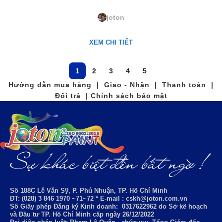
LQ-89. Pyramide
joton
XEM CHI TIẾT
1
2
3
4
5
Hướng dẫn mua hàng | Giao - Nhận | Thanh toán |
Đổi trả | Chính sách bảo mật
Số 188C Lê Văn Sỹ, P. Phú Nhuận, TP. Hồ Chí Minh
ĐT: (028) 3 846 1970 ~71~72 * E-mail : cskh@joton.com.vn
Số Giấy phép Đăng ký Kinh doanh:
0317622962
do Sở kế hoạch
và Đầu tư TP. Hồ Chí Minh cấp ngày 26/12/2022