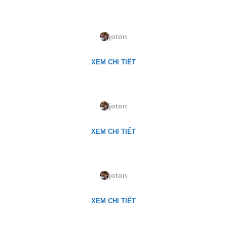
LQ-143. White on White
joton
XEM CHI TIẾT
LQ-135. Brich Patina
joton
XEM CHI TIẾT
LQ-93. Green Torte
joton
XEM CHI TIẾT