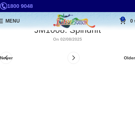
1800 9048
0
MENU
0
JM1008. Spindrift
On 02/08/2025
Newer
Older