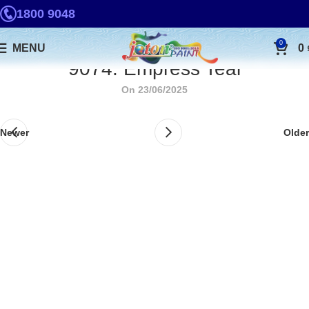
1800 9048
0
MENU
0
9074. Empress Teal
On 23/06/2025
Newer
Older