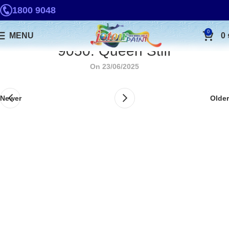
1800 9048
0
MENU
0
9050. Queen Stiff
On 23/06/2025
Newer
Older