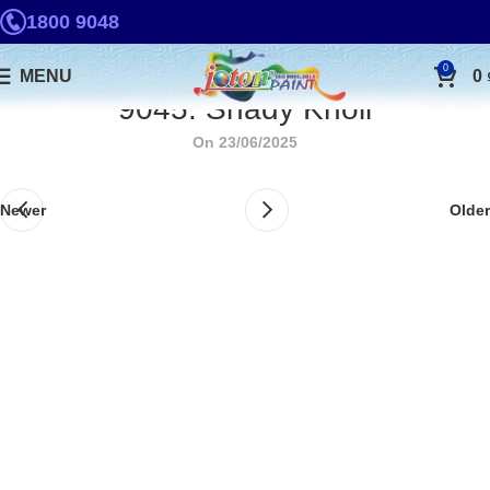
1800 9048
0
MENU
0
9045. Shady Knoll
On 23/06/2025
Newer
Older