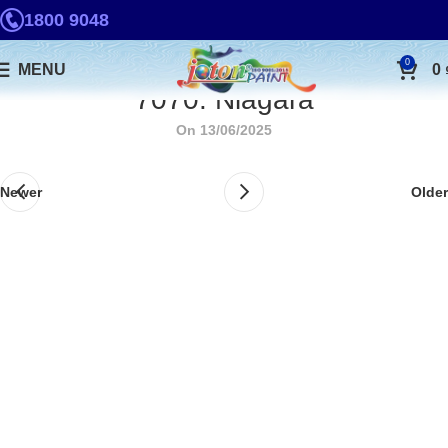
1800 9048
0
MENU
0
7070. Niagara
On 13/06/2025
Newer
Older