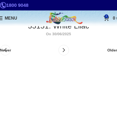
1800 9048
0
MENU
0
55151. White Lilac
On 30/06/2025
Newer
Older