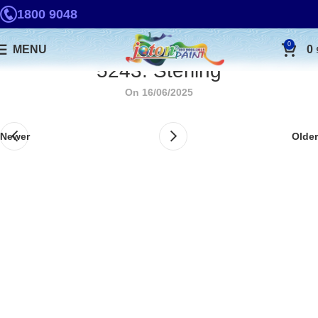
1800 9048
0
MENU
0
5243. Sterling
On 16/06/2025
Newer
Older