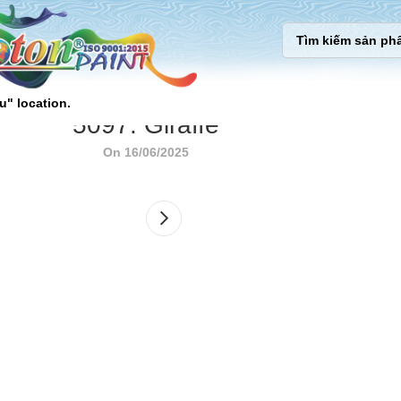
u" location.
5097. Giraffe
On 16/06/2025