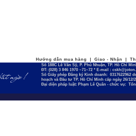
Hướng dẫn mua hàng | Giao - Nhận | Tha
Số 188C Lê Văn Sỹ, P. Phú Nhuận, TP. Hồ Chí Min
ĐT: (028) 3 846 1970 ~71~72 * E-mail : cskh@joto
Số Giấy phép Đăng ký Kinh doanh:
0317622962
do
hoạch và Đầu tư TP. Hồ Chí Minh cấp ngày 26/12/
Đại diện pháp luật: Phạm Lê Quân - chức vụ: Tổ