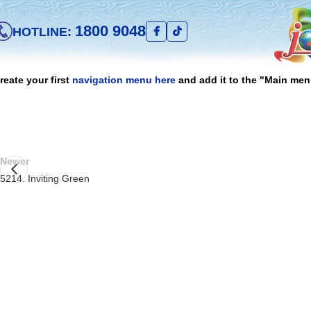
1800 9048
HOTLINE:
reate your first
navigation menu here
and add it to the "Main men
Newer
5214. Inviting Green