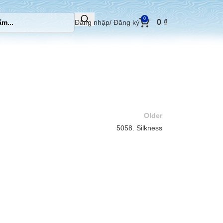
0
0
₫
Đăng nhập/ Đăng ký
Older
5058. Silkness