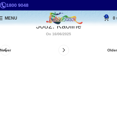
1800 9048
0
MENU
0
5082. Kaoline
On 16/06/2025
Newer
Older