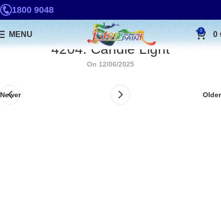
1800 9048
0
MENU
0
4204. Candle Light
On 12/06/2025
Newer
Older