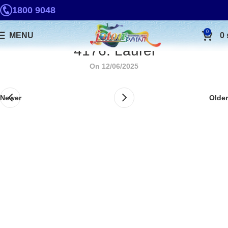
1800 9048
0
MENU
0
4176. Laurel
On 12/06/2025
Newer
Older