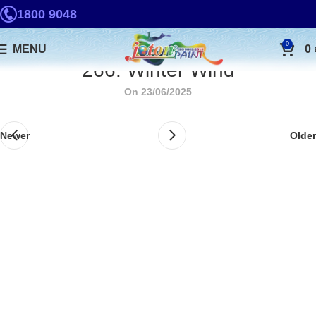
1800 9048
0
MENU
0
266. Winter Wind
On 23/06/2025
Newer
Older