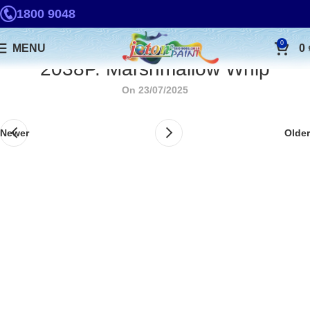
1800 9048
0
MENU
0
2038P. Marshmallow Whip
On 23/07/2025
Newer
Older