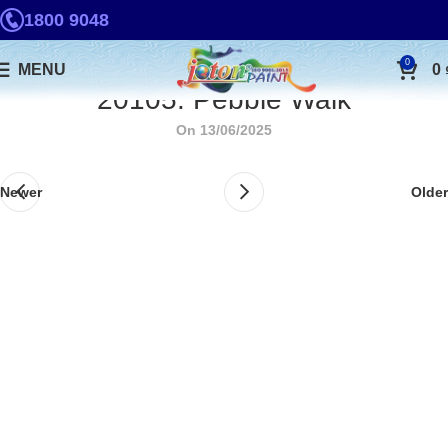
1800 9048
0
MENU
0
20105. Pebble Walk
On 13/06/2025
Newer
Older