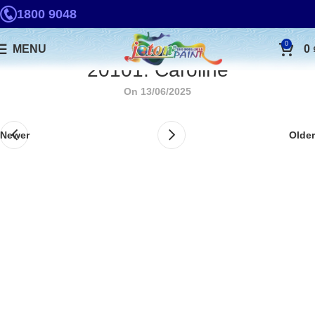
1800 9048
0
MENU
0
20101. Caroline
On 13/06/2025
Newer
Older