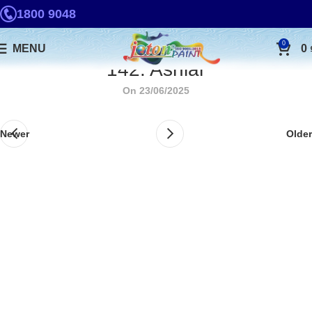
1800 9048
0
MENU
0
142. Ashlar
On 23/06/2025
Newer
Older