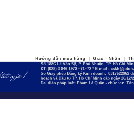
Hướng dẫn mua hàng | Giao - Nhận | Tha
Số 188C Lê Văn Sỹ, P. Phú Nhuận, TP. Hồ Chí Min
ĐT: (028) 3 846 1970 ~71~72 * E-mail : cskh@joto
Số Giấy phép Đăng ký Kinh doanh:
0317622962
do
hoạch và Đầu tư TP. Hồ Chí Minh cấp ngày 26/12/
Đại diện pháp luật: Phạm Lê Quân - chức vụ: Tổ