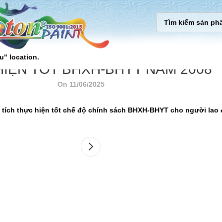
u" location.
IỆN TỐT BHXH-BHYT NĂM 2008
On 11/06/2025
tích thực hiện tốt chế độ chính sách BHXH-BHYT cho người lao