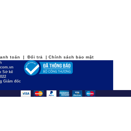
nh toán | Đổi trả | Chính sách bảo mật
h
n.com.vn
 Sở kế
2022
ng Giám đốc