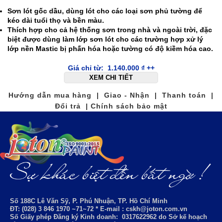
Sơn lót gốc dầu, dùng lót cho các loại sơn phủ tường để
kéo dài tuổi thọ và bền màu.
Thích hợp cho cả hệ thống sơn trong nhà và ngoài trời, đặc
biệt được dùng làm lớp sơn lót cho các trường hợp xử lý
lớp nền Mastic bị phấn hóa hoặc tường có độ kiềm hóa cao.
Giá chỉ từ:
1.140.000
₫
++
XEM CHI TIẾT
Hướng dẫn mua hàng | Giao - Nhận | Thanh toán |
Đổi trả | Chính sách bảo mật
Số 188C Lê Văn Sỹ, P. Phú Nhuận, TP. Hồ Chí Minh
ĐT: (028) 3 846 1970 ~71~72 * E-mail : cskh@joton.com.vn
Số Giấy phép Đăng ký Kinh doanh:
0317622962
do Sở kế hoạch