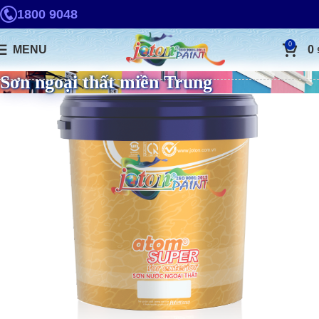
1800 9048
0
MENU
0
Sơn ngoại thất miền Trung