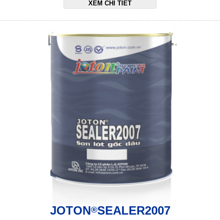
XEM CHI TIẾT
JOTON
SEALER2007
®