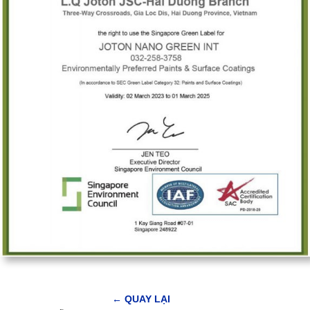
← QUAY LẠI