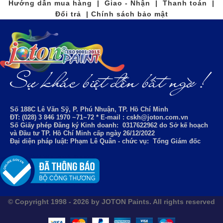
Hướng dẫn mua hàng | Giao - Nhận | Thanh toán |
Đổi trả | Chính sách bảo mật
Số 188C Lê Văn Sỹ, P. Phú Nhuận, TP. Hồ Chí Minh
ĐT: (028) 3 846 1970 ~71~72 * E-mail : cskh@joton.com.vn
Số Giấy phép Đăng ký Kinh doanh:
0317622962
do Sở kế hoạch
và Đầu tư TP. Hồ Chí Minh cấp ngày 26/12/2022
Đại diện pháp luật: Phạm Lê Quân - chức vụ: Tổng Giám đốc
© Copyright 1998 - 2026 by JOTON Paints. All rights reserved