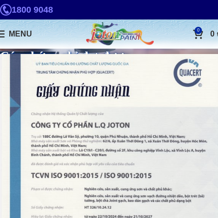
1800 9048
0
MENU
0
Các chứng chỉ đạt được