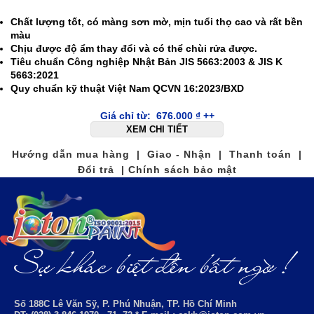
Chất lượng tốt, có màng sơn mờ, mịn tuổi thọ cao và rất bền
màu
Chịu được độ ẩm thay đổi và có thể chùi rửa được.
Tiêu chuẩn Công nghiệp Nhật Bản JIS 5663:2003 & JIS K
5663:2021
Quy chuẩn kỹ thuật Việt Nam QCVN 16:2023/BXD
Giá chỉ từ:
676.000
₫
++
XEM CHI TIẾT
Hướng dẫn mua hàng | Giao - Nhận | Thanh toán |
Đổi trả | Chính sách bảo mật
Số 188C Lê Văn Sỹ, P. Phú Nhuận, TP. Hồ Chí Minh