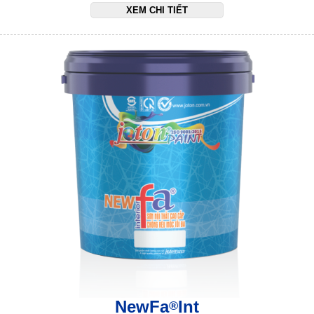
XEM CHI TIẾT
NewFa
Int
®