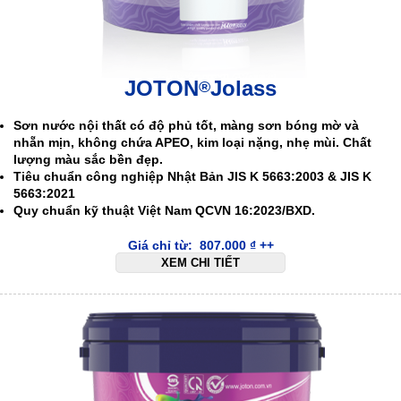
JOTON
Jolass
®
Sơn nước nội thất có độ phủ tốt, màng sơn bóng mờ và
nhẵn mịn, không chứa APEO, kim loại nặng, nhẹ mùi. Chất
lượng màu sắc bền đẹp.
Tiêu chuẩn công nghiệp Nhật Bản JIS K 5663:2003 & JIS K
5663:2021
Quy chuẩn kỹ thuật Việt Nam QCVN 16:2023/BXD.
Giá chỉ từ:
807.000
₫
++
XEM CHI TIẾT