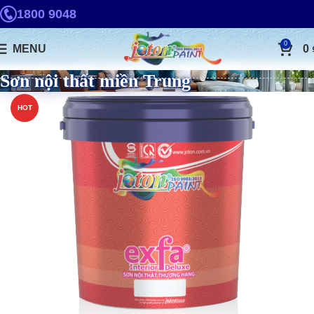
1800 9048
0
MENU
0
Sơn nội thất miền Trung
HOT