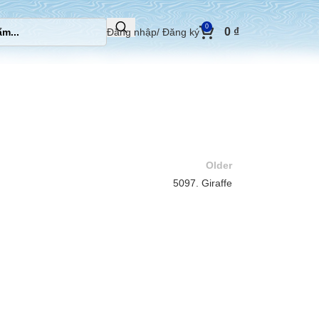
0
0
₫
Đăng nhập/ Đăng ký
Older
5097. Giraffe