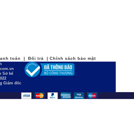
nh toán | Đổi trả | Chính sách bảo mật
h
n.com.vn
 Sở kế
2022
ng Giám đốc