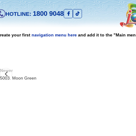
1800 9048
HOTLINE:
reate your first
navigation menu here
and add it to the "Main men
Newer
5003. Moon Green