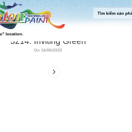
u" location.
5214. Inviting Green
On 16/06/2025