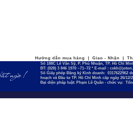
Hướng dẫn mua hàng | Giao - Nhận | Tha
Số 188C Lê Văn Sỹ, P. Phú Nhuận, TP. Hồ Chí Min
ĐT: (028) 3 846 1970 ~71~72 * E-mail : cskh@joto
Số Giấy phép Đăng ký Kinh doanh:
0317622962
do
hoạch và Đầu tư TP. Hồ Chí Minh cấp ngày 26/12/
Đại diện pháp luật: Phạm Lê Quân - chức vụ: Tổ