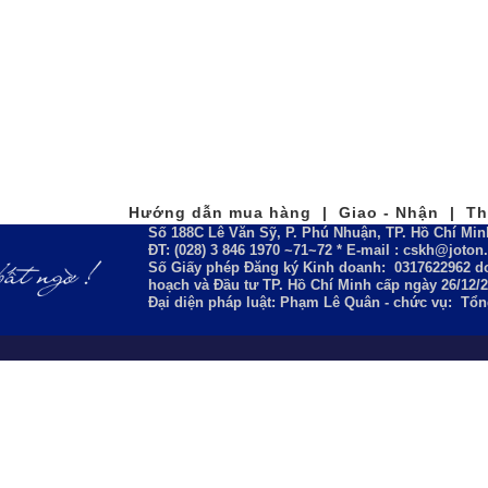
Hướng dẫn mua hàng | Giao - Nhận | Tha
Số 188C Lê Văn Sỹ, P. Phú Nhuận, TP. Hồ Chí Min
ĐT: (028) 3 846 1970 ~71~72 * E-mail : cskh@joto
Số Giấy phép Đăng ký Kinh doanh:
0317622962
do
hoạch và Đầu tư TP. Hồ Chí Minh cấp ngày 26/12/
Đại diện pháp luật: Phạm Lê Quân - chức vụ: Tổ