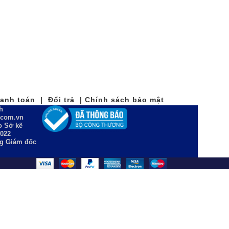
nh toán | Đổi trả | Chính sách bảo mật
h
n.com.vn
 Sở kế
2022
ng Giám đốc