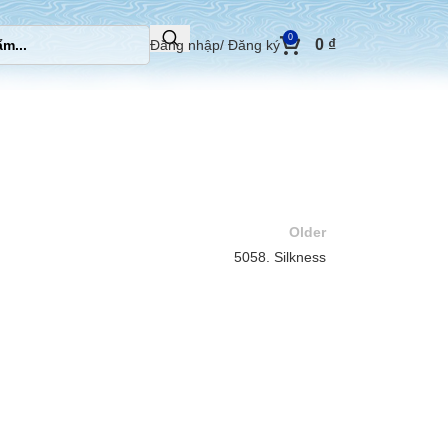
0
0
₫
Đăng nhập/ Đăng ký
Older
5058. Silkness