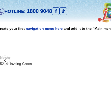
1800 9048
HOTLINE:
reate your first
navigation menu here
and add it to the "Main men
Newer
5214. Inviting Green