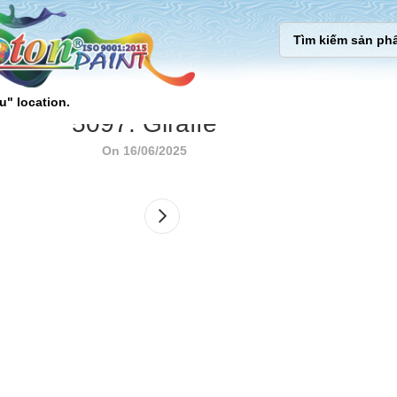
u" location.
5097. Giraffe
On 16/06/2025