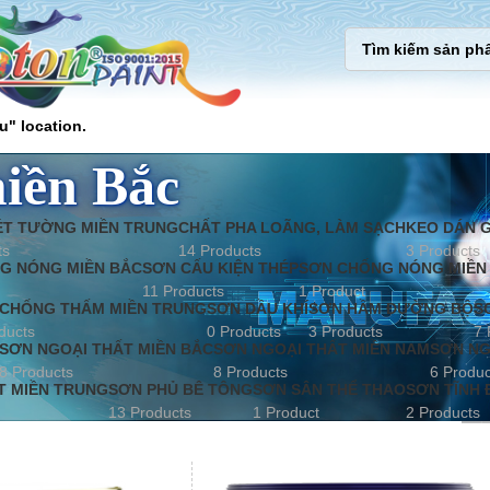
u" location.
iền Bắc
ÉT TƯỜNG MIỀN TRUNG
CHẤT PHA LOÃNG, LÀM SẠCH
KEO DÁN G
ts
14 Products
3 Products
G NÓNG MIỀN BẮC
SƠN CẤU KIỆN THÉP
SƠN CHỐNG NÓNG MIỀN
11 Products
1 Product
CHỐNG THẤM MIỀN TRUNG
SƠN DẦU KHÍ
SƠN HẦM ĐƯỜNG BỘ
S
ducts
0 Products
3 Products
7 
SƠN NGOẠI THẤT MIỀN BẮC
SƠN NGOẠI THẤT MIỀN NAM
SƠN NG
8 Products
8 Products
6 Produc
T MIỀN TRUNG
SƠN PHỦ BÊ TÔNG
SƠN SÂN THỂ THAO
SƠN TĨNH 
13 Products
1 Product
2 Products