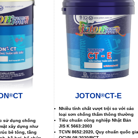
ON
CT
JOTON
CT-E
®
®
Nhiều tính chất vượt trội so với các
loại sơn chống thấm thông thường
Tiêu chuẩn công nghiệp Nhật Bản
 sử dụng chống
JIS K 5663:2003
 mặt xây dựng như
TCVN 8652:2020, Quy chuẩn quốc gi
trúc bê tông, tầng
QCVN 08:2020/BCT