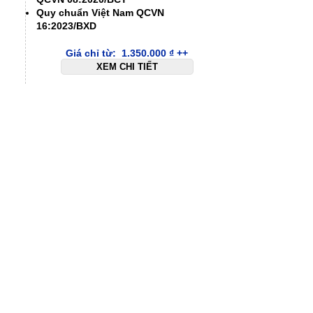
Quy chuẩn Việt Nam QCVN
16:2023/BXD
Giá chỉ từ:
1.350.000
₫
++
XEM CHI TIẾT