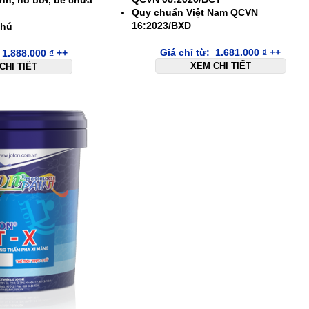
nh, hồ bơi, bể chứa
Quy chuẩn Việt Nam QCVN
…
16:2023/BXD
phú
Giá chỉ từ:
1.681.000
₫
++
:
1.888.000
₫
++
XEM CHI TIẾT
CHI TIẾT