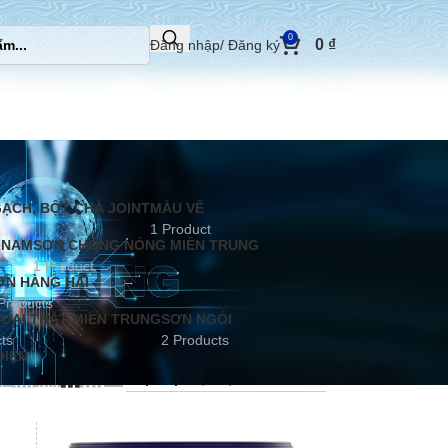
0
0
₫
Đăng nhập/ Đăng ký
ẠCH, BỘT CHÀ JOINT
MÀU VẼ
1 Product
 NAM
SƠN CHỐNG NÓNG MIỀN TRUNG
1 Product
ƠN HÀNG HẢI
Products
OẠI THẤT MIỀN TRUNG
SƠN NGÓI
ts
2 Products
ĐIỆN