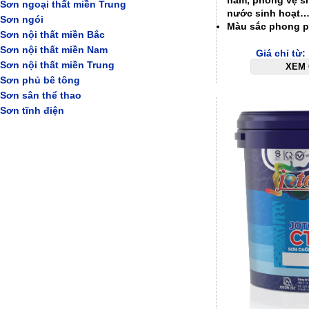
hầm, phòng vệ si
Sơn ngoại thất miền Trung
nước sinh hoạt
Sơn ngói
Màu sắc phong 
Sơn nội thất miền Bắc
Sơn nội thất miền Nam
Giá chỉ từ
Sơn nội thất miền Trung
XEM 
Sơn phủ bê tông
Sơn sân thể thao
Sơn tĩnh điện