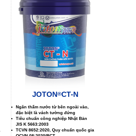
JOTON
CT-N
®
Ngăn thấm nước từ bên ngoài vào,
đặc biệt là vách tường đứng
Tiêu chuẩn công nghiệp Nhật Bản
JIS K 5663:2003
a
TCVN 8652:2020, Quy chuẩn quốc gia
QCVN 08:2020/BCT