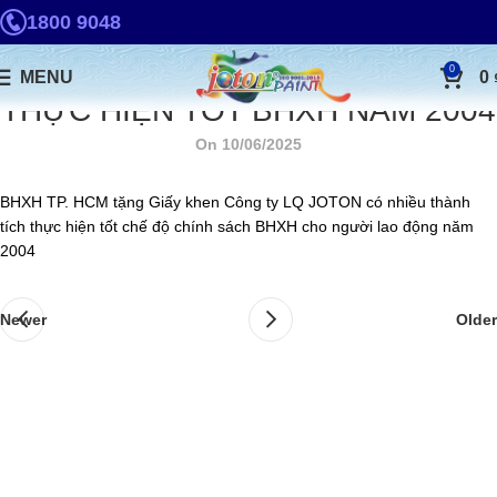
1800 9048
0
MENU
0
THỰC HIỆN TỐT BHXH NĂM 2004
On 10/06/2025
BHXH TP. HCM tặng Giấy khen Công ty LQ JOTON có nhiều thành
tích thực hiện tốt chế độ chính sách BHXH cho người lao động năm
2004
Newer
Older