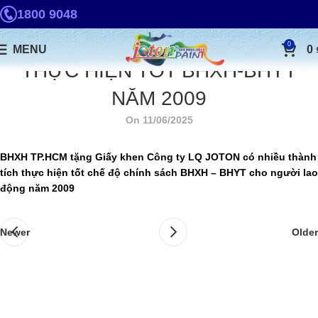
1800 9048
0
MENU
0
THỰC HIỆN TỐT BHXH-BHYT
NĂM 2009
On 11/06/2025
BHXH TP.HCM tặng Giấy khen Công ty LQ JOTON có nhiều thành
tích thực hiện tốt chế độ chính sách BHXH – BHYT cho người lao
động năm 2009
Newer
Older