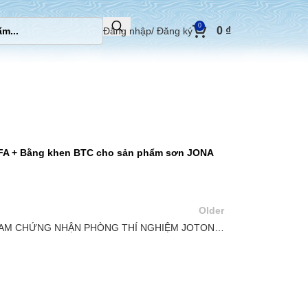
0
0
₫
Đăng nhập/ Đăng ký
XFA + Bằng khen BTC cho sản phẩm sơn JONA
Older
NAM CHỨNG NHẬN PHÒNG THÍ NGHIỆM JOTON…