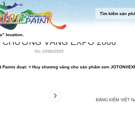
u" location.
 CHƯƠNG VÀNG EXPO 2006
On 10/06/2025
ON Paints đoạt: + Huy chương vàng cho sản phẩm sơn JOTON®E
ĐĂNG KIỂM VIỆT 