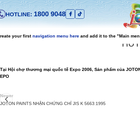
1800 9048
HOTLINE:
reate your first
navigation menu here
and add it to the "Main men
HUY
Tại Hội chợ thương mại quốc tế Expo 2006, Sản phẩm của JOT
EPO
Newer
JOTON PAINTS NHẬN CHỨNG CHỈ JIS K 5663:1995