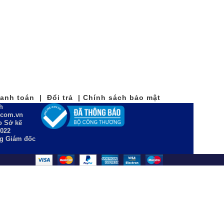
nh toán | Đổi trả | Chính sách bảo mật
h
n.com.vn
 Sở kế
2022
ng Giám đốc