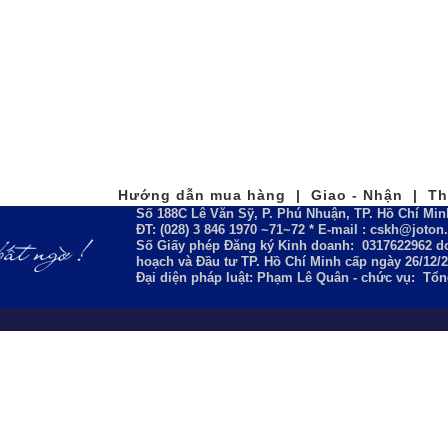
Hướng dẫn mua hàng | Giao - Nhận | Tha
Số 188C Lê Văn Sỹ, P. Phú Nhuận, TP. Hồ Chí Min
ĐT: (028) 3 846 1970 ~71~72 * E-mail : cskh@joto
Số Giấy phép Đăng ký Kinh doanh:
0317622962
do
hoạch và Đầu tư TP. Hồ Chí Minh cấp ngày 26/12/
Đại diện pháp luật: Phạm Lê Quân - chức vụ: Tổ