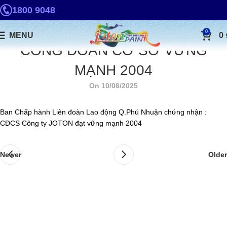
1800 9048
0
MENU
0
CÔNG ĐOÀN CƠ SỞ VỮNG
MẠNH 2004
On 10/06/2025
Ban Chấp hành Liên đoàn Lao động Q.Phú Nhuận chứng nhận :
CĐCS Công ty JOTON đạt vững mạnh 2004
Newer
Older