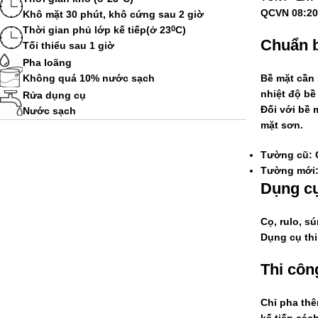
QCVN 08:202
Khô mặt 30 phút, khô cứng sau 2 giờ
Thời gian phủ lớp kế tiếp(ở 23
C)
0
Chuẩn b
Tối thiểu sau 1 giờ
Pha loãng
Không quá 10% nước sạch
Bề mặt cần 
nhiệt độ bề
Rửa dụng cụ
Đối với bề 
Nước sạch
mặt sơn.
Tường cũ: C
Tường mới: 
Dụng c
Cọ, rulo, s
Dụng cụ thi
Thi côn
Chỉ pha thê