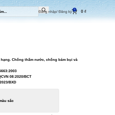
0
0
₫
Đăng nhập/ Đăng ký
i hạng. Chống thấm nước, chống bám bụi và
5663:2003
QCVN 08:2020/BCT
:2023/BXD
màu sắc