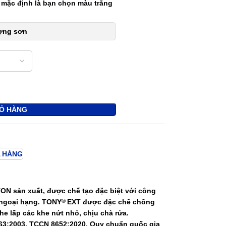
 mặc định là bạn chọn màu trắng
ượng sơn
IỎ HÀNG
 HÀNG
ON sản xuất, được chế tạo đặc biệt với công
 ngoại hạng.
TONY
EXT
được đặc chế chống
®
he lấp các khe nứt nhỏ, chịu chà rửa.
63:2003, TCCN 8652:2020, Quy chuẩn quốc gia