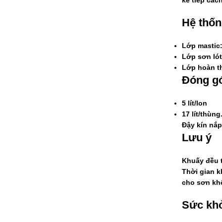
kế tiếp cách
Hệ thốn
Lớp mastic
Lớp sơn lót
Lớp hoàn th
Đóng gó
5 lít/lon
17 lít/thùng
Đậy kín nắp
Lưu ý
Khuấy đều t
Thời gian k
cho sơn kh
Sức khỏ