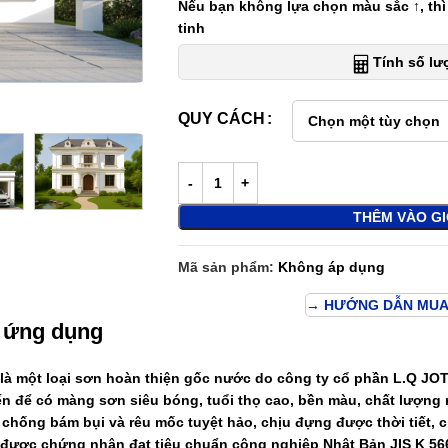
Nếu bạn không lựa chọn màu sắc ↑, thì
tinh
Tính số l
QUY CÁCH
THÊM VÀO G
Mã sản phẩm:
Không áp dụng
→ HƯỚNG DẪN MUA
 ứng dụng
là một loại sơn hoàn thiện gốc nước do công ty cổ phần L.Q JOT
iến để có màng sơn siêu bóng, tuổi thọ cao, bền màu, chất lượng
chống bám bụi và rêu mốc tuyệt hảo, chịu đựng được thời tiết, c
được chứng nhận đạt tiêu chuẩn công nghiệp Nhật Bản JIS K 56